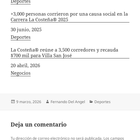
In relation to
Deportes
+3,000 personas corrieron por una causa social en la
Carrera La Costeña® 2025
Fecha
30 junio, 2025
In relation to
Deportes
La Costeña® reúne a 3,500 corredores y recauda
$700 mil para Villa San José
Fecha
20 abril, 2026
In relation to
Negocios
Publicado
Autor
Categorías
9 marzo, 2026
Fernando Del Angel
Deportes
el
Deja un comentario
Tu dirección de correo electrónico no será publicada.
Los campos