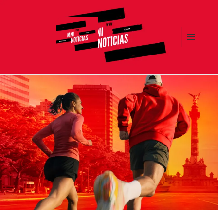
MENÚ
Y
MNI NOTICIAS
WIDGETS