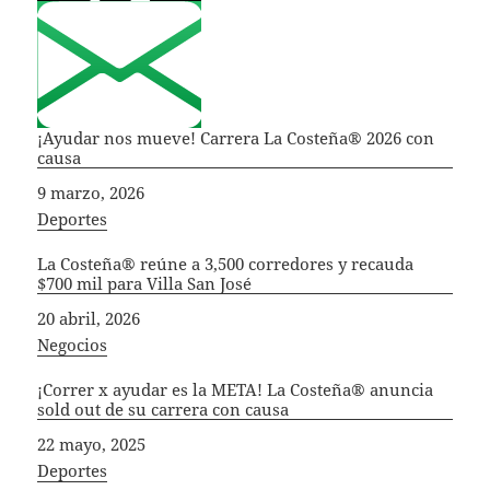
¡Ayudar nos mueve! Carrera La Costeña® 2026 con
causa
Fecha
9 marzo, 2026
In relation to
Deportes
La Costeña® reúne a 3,500 corredores y recauda
$700 mil para Villa San José
Fecha
20 abril, 2026
In relation to
Negocios
¡Correr x ayudar es la META! La Costeña® anuncia
sold out de su carrera con causa
Fecha
22 mayo, 2025
In relation to
Deportes