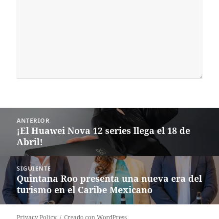
Navegación
ANTERIOR
de
¡El Huawei Nova 12 series llega el 18 de
Entrada
entradas
Abril!
anterior:
SIGUIENTE
Quintana Roo presenta una nueva era del
Siguiente
turismo en el Caribe Mexicano
entrada:
Privacy Policy
Creado con WordPress