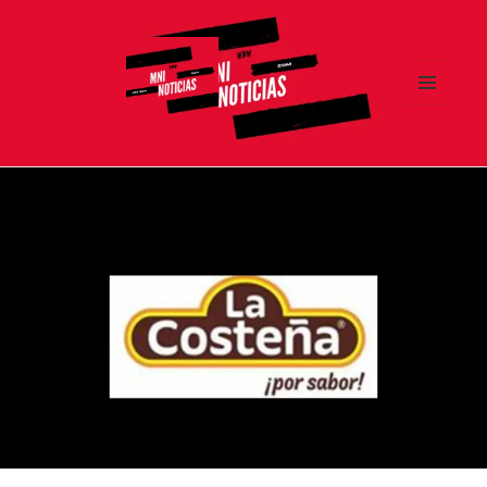
MENÚ
Y
MNI NOTICIAS
WIDGETS