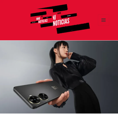
MENÚ
Y
MNI NOTICIAS
WIDGETS