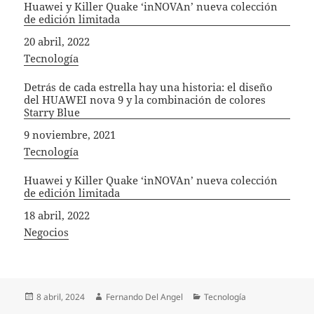
Huawei y Killer Quake ‘inNOVAn’ nueva colección
de edición limitada
Fecha
20 abril, 2022
In relation to
Tecnología
Detrás de cada estrella hay una historia: el diseño
del HUAWEI nova 9 y la combinación de colores
Starry Blue
Fecha
9 noviembre, 2021
In relation to
Tecnología
Huawei y Killer Quake ‘inNOVAn’ nueva colección
de edición limitada
Fecha
18 abril, 2022
In relation to
Negocios
Publicado
Autor
Categorías
8 abril, 2024
Fernando Del Angel
Tecnología
el