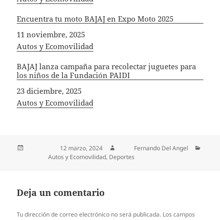
Encuentra tu moto BAJAJ en Expo Moto 2025
Fecha
11 noviembre, 2025
In relation to
Autos y Ecomovilidad
BAJAJ lanza campaña para recolectar juguetes para
los niños de la Fundación PAIDI
Fecha
23 diciembre, 2025
In relation to
Autos y Ecomovilidad
Publicado el
12 marzo, 2024
Autor
Fernando Del Angel
Categorías
Autos y Ecomovilidad
,
Deportes
Deja un comentario
Tu dirección de correo electrónico no será publicada.
Los campos