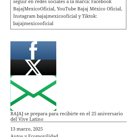
seguir en redes sociales a la marca: Facebook
BajajMexicoOficial, YouTube Bajaj México Oficial,
Instagram bajajmexicooficial y Tiktok:
bajajmexicooficial
BAJAJ se prepara para recibirte en el 25 aniversario
del Vive Latino
Fecha
13 marzo, 2025
In relation to
Autos y Ecomovilidad