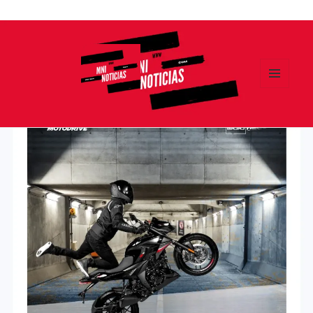
Ir
al
contenido
MENÚ
Y
MNI NOTICIAS
WIDGETS