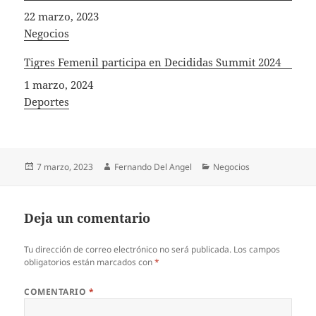
Fecha
22 marzo, 2023
In relation to
Negocios
Tigres Femenil participa en Decididas Summit 2024
Fecha
1 marzo, 2024
In relation to
Deportes
Publicado
Autor
Categorías
7 marzo, 2023
Fernando Del Angel
Negocios
el
Deja un comentario
Tu dirección de correo electrónico no será publicada.
Los campos
obligatorios están marcados con
*
COMENTARIO
*