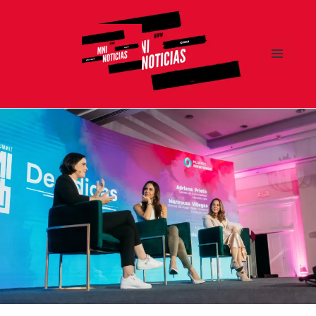
MENÚ
Y
MNI NOTICIAS
WIDGETS