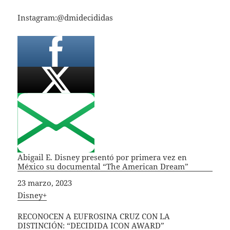
Instagram:@dmidecididas
Abigail E. Disney presentó por primera vez en
México su documental “The American Dream”
Fecha
23 marzo, 2023
In relation to
Disney+
RECONOCEN A EUFROSINA CRUZ CON LA
DISTINCIÓN: “DECIDIDA ICON AWARD”