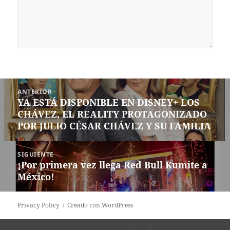
Navegación
ANTERIOR
de
YA ESTÁ DISPONIBLE EN DISNEY+ LOS
Entrada
entradas
CHÁVEZ, EL REALITY PROTAGONIZADO
anterior:
POR JULIO CÉSAR CHÁVEZ Y SU FAMILIA
SIGUIENTE
¡Por primera vez llega Red Bull Kumite a
Siguiente
México!
entrada:
Privacy Policy
Creado con WordPress