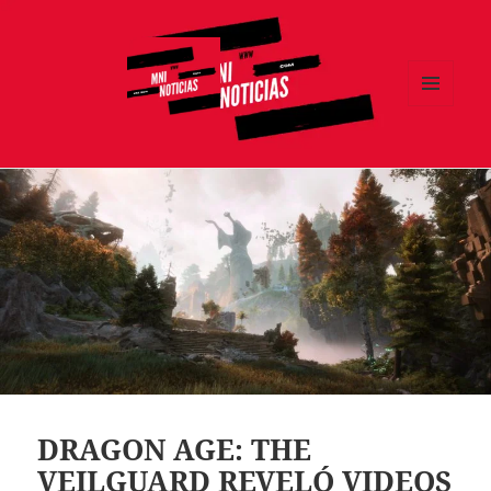
MENÚ
Y
MNI NOTICIAS
WIDGETS
DRAGON AGE: THE
VEILGUARD REVELÓ VIDEOS