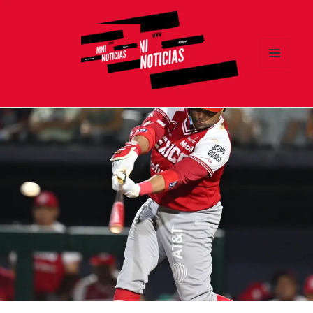
MENÚ
Y
MNI NOTICIAS
WIDGETS