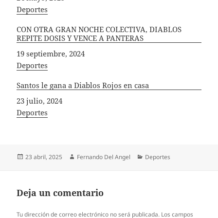
In relation to
Deportes
CON OTRA GRAN NOCHE COLECTIVA, DIABLOS
REPITE DOSIS Y VENCE A PANTERAS
Fecha
19 septiembre, 2024
In relation to
Deportes
Santos le gana a Diablos Rojos en casa
Fecha
23 julio, 2024
In relation to
Deportes
Publicado
Autor
Categorías
23 abril, 2025
Fernando Del Angel
Deportes
el
Deja un comentario
Tu dirección de correo electrónico no será publicada.
Los campos