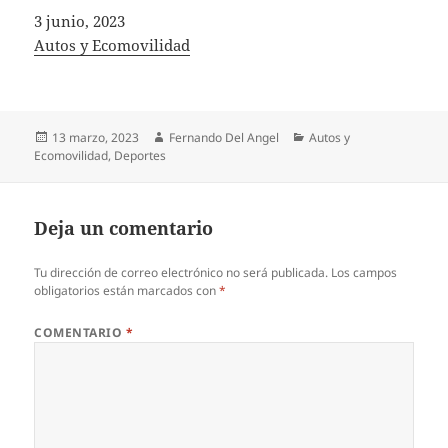
Fecha
3 junio, 2023
In relation to
Autos y Ecomovilidad
Publicado
Autor
Categorías
13 marzo, 2023
Fernando Del Angel
Autos y
el
Ecomovilidad
,
Deportes
Deja un comentario
Tu dirección de correo electrónico no será publicada.
Los campos
obligatorios están marcados con
*
COMENTARIO
*