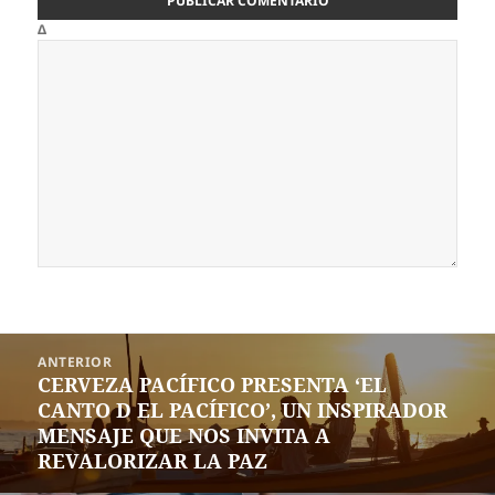
Δ
Navegación
ANTERIOR
de
CERVEZA PACÍFICO PRESENTA ‘EL
Entrada
entradas
CANTO D EL PACÍFICO’, UN INSPIRADOR
anterior:
MENSAJE QUE NOS INVITA A
REVALORIZAR LA PAZ