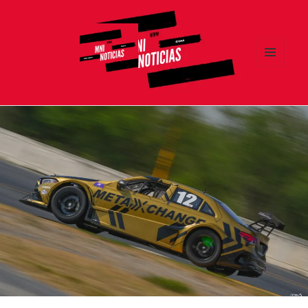
MENÚ
Y
MNI NOTICIAS
WIDGETS