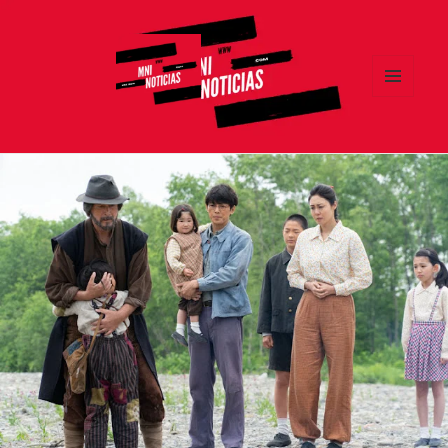
MENÚ
Y
MNI NOTICIAS
WIDGETS