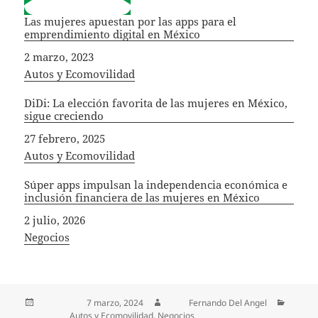
Las mujeres apuestan por las apps para el
emprendimiento digital en México
Fecha
2 marzo, 2023
In relation to
Autos y Ecomovilidad
DiDi: La elección favorita de las mujeres en México,
sigue creciendo
Fecha
27 febrero, 2025
In relation to
Autos y Ecomovilidad
Súper apps impulsan la independencia económica e
inclusión financiera de las mujeres en México
Fecha
2 julio, 2026
In relation to
Negocios
Publicado el
7 marzo, 2024
Autor
Fernando Del Angel
Categorías
Autos y Ecomovilidad
,
Negocios