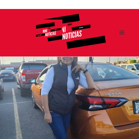
Ir
al
contenido
MENÚ
Y
MNI NOTICIAS
WIDGETS