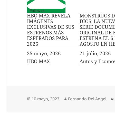
Follow us
HBO MAX REVELA
MONSTRUOS D
IMÁGENES
DIOS: LA NUE
EXCLUSIVAS DE SUS
SERIE DOCUM
ESTRENOS MÁS
ORIGINAL DE 
ESPERADOS PARA
ESTRENA EL 6
2026
AGOSTO EN H
Fecha
25 mayo, 2026
Fecha
21 julio, 2026
In relation to
HBO MAX
In relation to
Autos y Ecomo
Publicado
Autor
10 mayo, 2023
Fernando Del Angel
el