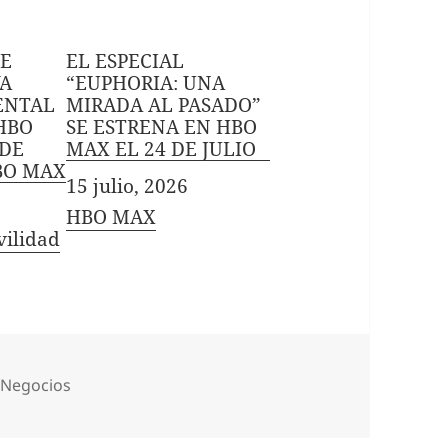
E
EL ESPECIAL
VA
“EUPHORIA: UNA
ENTAL
MIRADA AL PASADO”
HBO
SE ESTRENA EN HBO
 DE
MAX EL 24 DE JULIO
BO MAX
Fecha
15 julio, 2026
In relation to
HBO MAX
vilidad
Categorías
Negocios