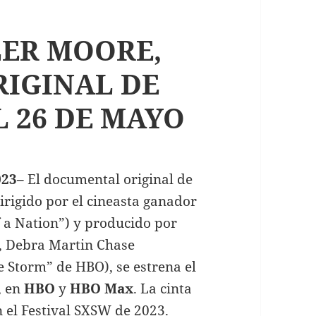
LER MOORE,
IGINAL DE
L 26 DE MAYO
023
–
El documental original de
dirigido por el cineasta ganador
a Nation”) y producido por
, Debra Martin Chase
e Storm” de HBO), se estrena el
, en
HBO
y
HBO Max
. La cinta
el Festival SXSW de 2023.