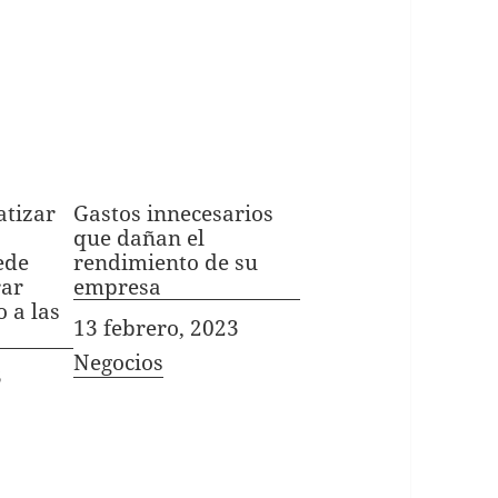
atizar
Gastos innecesarios
que dañan el
ede
rendimiento de su
rar
empresa
 a las
Fecha
13 febrero, 2023
In relation to
Negocios
3