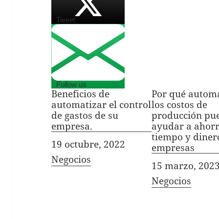
Tweet
Follow us
Beneficios de
Por qué autom
automatizar el control
los costos de
de gastos de su
producción pu
empresa.
ayudar a ahor
tiempo y dinero
Fecha
19 octubre, 2022
empresas
In relation to
Negocios
Fecha
15 marzo, 202
In relation to
Negocios