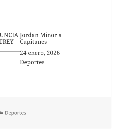
NUNCIA
Jordan Minor a
 TREY
Capitanes
Fecha
24 enero, 2026
In relation to
Deportes
Categorías
Deportes