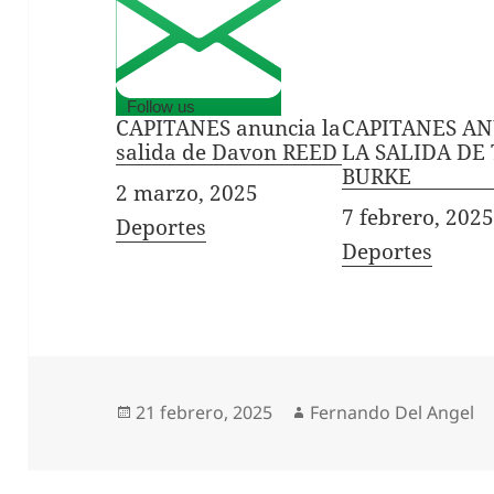
Follow us
CAPITANES anuncia la
CAPITANES A
salida de Davon REED
LA SALIDA DE
BURKE
Fecha
2 marzo, 2025
Fecha
7 febrero, 2025
In relation to
Deportes
In relation to
Deportes
Publicado
Autor
21 febrero, 2025
Fernando Del Angel
el