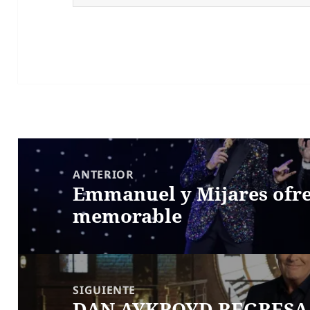
Navegación
de
ANTERIOR
Emmanuel y Mijares ofre
entradas
Entrada
memorable
anterior:
SIGUIENTE
DAN AYKROYD REGRESA 
Siguiente