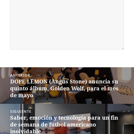
Navegación
ANTERIOR
de
DOPE LEMON (Angus Stone) anuncia su
Entrada
entradas
quinto álbum, Golden Wolf, para el mes
anterior:
de mayo
SIGUIENTE
Sabor, emoción y tecnología para un fin
Siguiente
de semana de fútbol americano
entrada:
inolvidable