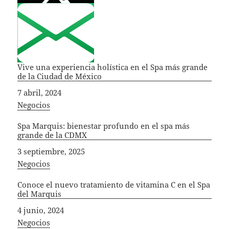
Vive una experiencia holística en el Spa más grande
de la Ciudad de México
Fecha
7 abril, 2024
In relation to
Negocios
Spa Marquis: bienestar profundo en el spa más
grande de la CDMX
Fecha
3 septiembre, 2025
In relation to
Negocios
Conoce el nuevo tratamiento de vitamina C en el Spa
del Marquis
Fecha
4 junio, 2024
In relation to
Negocios