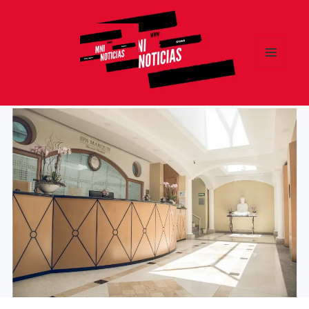
MENÚ
Y
MNI NOTICIAS
WIDGETS