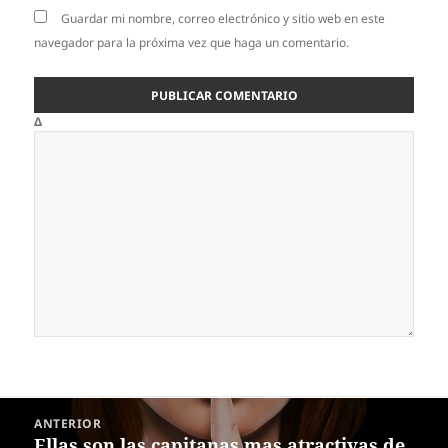
Guardar mi nombre, correo electrónico y sitio web en este
navegador para la próxima vez que haga un comentario.
Δ
Navegación
ANTERIOR
de
Ellas son las capitanas mas atractivas de
Entrada