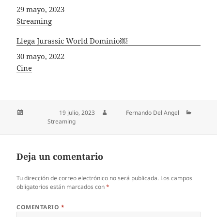
Fecha
29 mayo, 2023
In relation to
Streaming
Llega Jurassic World Dominio￼
Fecha
30 mayo, 2022
In relation to
Cine
Publicado el
19 julio, 2023
Autor
Fernando Del Angel
Categorías
Streaming
Deja un comentario
Tu dirección de correo electrónico no será publicada.
Los campos
obligatorios están marcados con
*
COMENTARIO
*