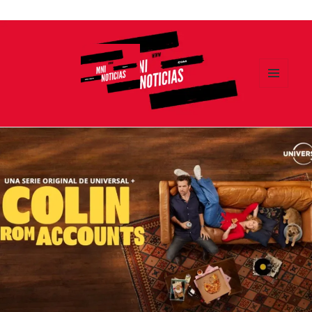
Ir
al
contenido
MENÚ
Y
MNI NOTICIAS
WIDGETS