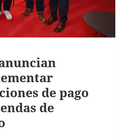
 anuncian
lementar
ciones de pago
iendas de
o