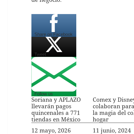
Share on Facebook
Tweet
Follow us
Soriana y APLAZO
Comex y Disne
llevarán pagos
colaboran para
quincenales a 771
la magia del co
tiendas en México
hogar
Fecha
12 mayo, 2026
Fecha
11 junio, 2024