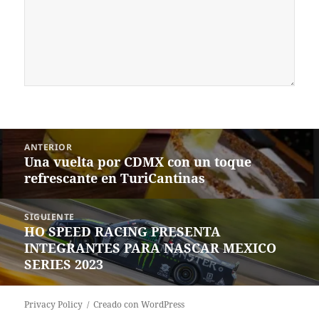
Navegación
ANTERIOR
de
Una vuelta por CDMX con un toque
Entrada
entradas
refrescante en TuriCantinas
anterior:
SIGUIENTE
HO SPEED RACING PRESENTA
Siguiente
INTEGRANTES PARA NASCAR MEXICO
entrada:
SERIES 2023
Privacy Policy
Creado con WordPress