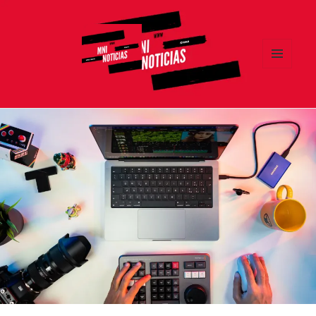
MENÚ
Y
MNI NOTICIAS
WIDGETS