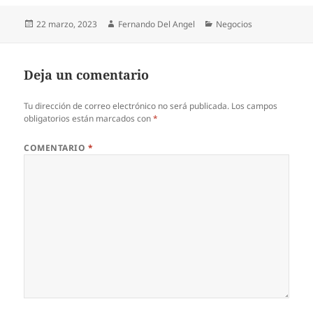
Publicado
Autor
Categorías
22 marzo, 2023
Fernando Del Angel
Negocios
el
Deja un comentario
Tu dirección de correo electrónico no será publicada.
Los campos
obligatorios están marcados con
*
COMENTARIO
*