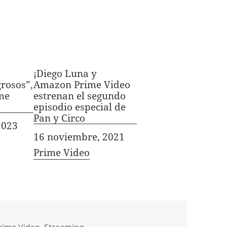
e
¡Diego Luna y
rosos”,
Amazon Prime Video
ime
estrenan el segundo
episodio especial de
Pan y Circo
2023
Fecha
16 noviembre, 2021
In relation to
Prime Video
ategorías
rime Video
,
Streaming