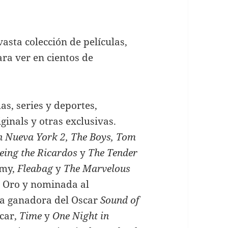
vasta colección de películas,
ra ver en cientos de
as, series y deportes,
nals y otras exclusivas.
n Nueva York 2, The Boys,
Tom
Being the Ricardos
y
The Tender
mmy,
Fleabag
y
The Marvelous
e Oro y nominada al
la ganadora del Oscar
Sound of
car,
Time
y
One Night in