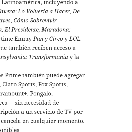
 Latinoamérica, incluyendo al
Rivera: Lo Volvería a Hacer, De
laves
,
Cómo Sobrevivir
a
,
El Presidente, Maradona:
aytime Emmy
Pan y Circo
y
LOL:
me también reciben acceso a
ansylvania: Transformania
y la
s Prime también puede agregar
Claro Sports, Fox Sports,
aramount+, Pongalo,
eca —sin necesidad de
cripción a un servicio de TV por
 y cancela en cualquier momento.
ponibles