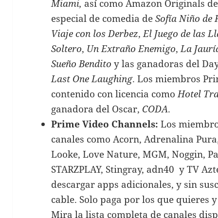
Miami,
así como Amazon Originals de
especial de comedia de
Sofía Niño de 
Viaje con los Derbez
,
El Juego de las L
Soltero
,
Un Extraño Enemigo
,
La Jaurí
Sueño Bendito
y las ganadoras del D
Last One Laughing
. Los miembros Pri
contenido con licencia como
Hotel Tr
ganadora del Oscar,
CODA
.
Prime Video Channels:
Los miembro
canales como Acorn, Adrenalina Pura, 
Looke, Love Nature, MGM, Noggin, P
STARZPLAY, Stingray, adn40 y TV Azt
descargar apps adicionales, y sin sus
cable. Solo paga por los que quieres
Mira la lista completa de canales dis