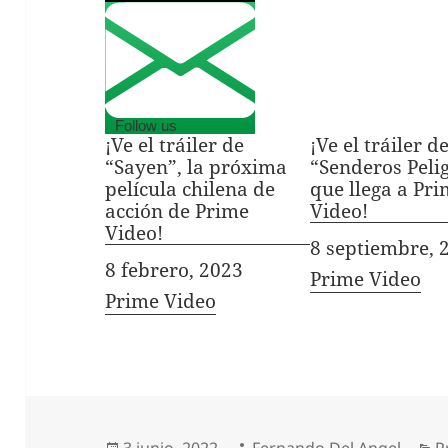
Follow us
¡Ve el tráiler de
¡Ve el tráiler d
“Sayen”, la próxima
“Senderos Pelig
película chilena de
que llega a Pr
acción de Prime
Video!
Video!
Fecha
8 septiembre, 
Fecha
8 febrero, 2023
In relation to
Prime Video
In relation to
Prime Video
Publicado
Autor
C
3 junio, 2022
Fernando Del Angel
P