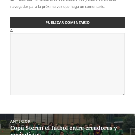
navegador para la próxima vez que haga un comentario.
Δ
Navegación
ANTERIOR
de
Copa Steren el fútbol entre creadores y
Entrada
entradas
periodistas
anterior: