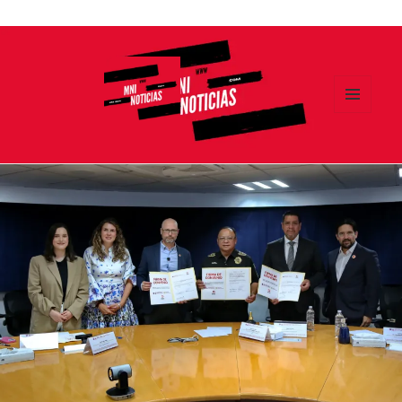
Ir
al
contenido
MENÚ
Y
MNI NOTICIAS
WIDGETS