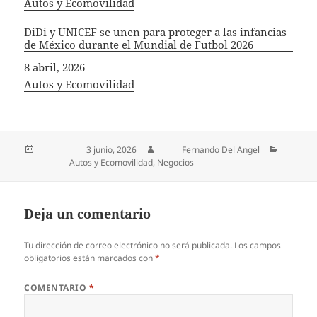
In relation to
Autos y Ecomovilidad
DiDi y UNICEF se unen para proteger a las infancias
de México durante el Mundial de Futbol 2026
Fecha
8 abril, 2026
In relation to
Autos y Ecomovilidad
Publicado el
3 junio, 2026
Autor
Fernando Del Angel
Categorías
Autos y Ecomovilidad
,
Negocios
Deja un comentario
Tu dirección de correo electrónico no será publicada.
Los campos
obligatorios están marcados con
*
COMENTARIO
*