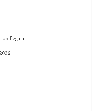
ción llega a
 2026
on to