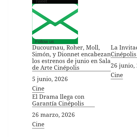
Tweet
Follow us
Ducournau, Roher, Moll,
La Invita
Simón, y Dionnet encabezan
Cinépolis
los estrenos de junio en Sala
Fecha
26 junio,
de Arte Cinépolis
In relati
Cine
Fecha
5 junio, 2026
In relation to
Cine
El Drama llega con
Garantía Cinépolis
Fecha
26 marzo, 2026
In relation to
Cine