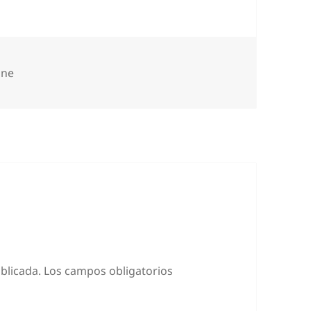
ategorías
ine
blicada.
Los campos obligatorios