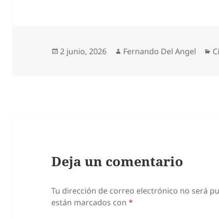
Publicado
Autor
C
2 junio, 2026
Fernando Del Angel
C
el
Deja un comentario
Tu dirección de correo electrónico no será pu
están marcados con
*