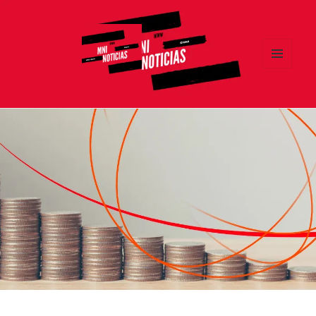
MENÚ
Y
MNI NOTICIAS
WIDGETS