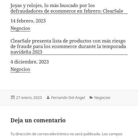
Joyas y relojes, lo más buscado por los
defraudadores de ecommerce en febrero: ClearSale
Fecha
14 febrero, 2023
In relation to
Negocios
ClearSale presenta lista de productos con más riesgo
de fraude para los ecommerce durante la temporada
navideña 2023
Fecha
4 diciembre, 2023
In relation to
Negocios
Publicado
Autor
Categorías
27 enero, 2023
Fernando Del Angel
Negocios
el
Deja un comentario
Tu dirección de correo electrónico no será publicada.
Los campos