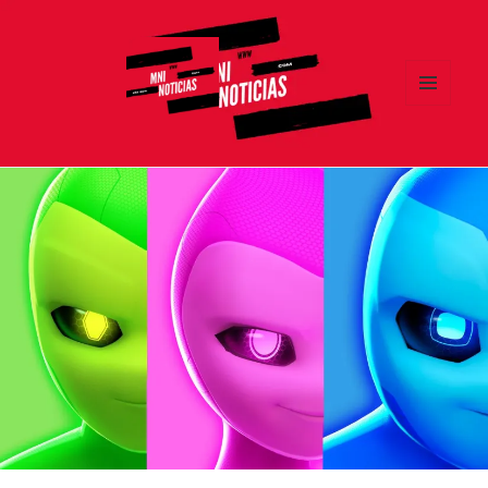
MENÚ
Y
MNI NOTICIAS
WIDGETS