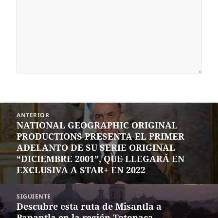
Navegación
ANTERIOR
de
NATIONAL GEOGRAPHIC ORIGINAL
Entrada
entradas
PRODUCTIONS PRESENTA EL PRIMER
anterior:
ADELANTO DE SU SERIE ORIGINAL
“DICIEMBRE 2001”, QUE LLEGARÁ EN
EXCLUSIVA A STAR+ EN 2022
SIGUIENTE
Descubre esta ruta de Misantla a
Siguiente
Papantla en la región Totonaca