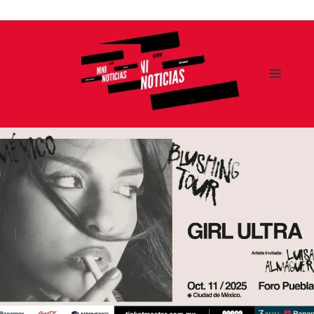
Ir
al
contenido
MENÚ
Y
MNI NOTICIAS
WIDGETS