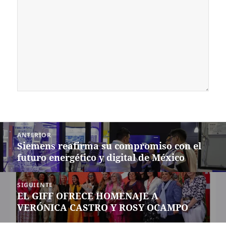
Navegación
ANTERIOR
de
Siemens reafirma su compromiso con el
Entrada
entradas
futuro energético y digital de México
anterior:
SIGUIENTE
EL GIFF OFRECE HOMENAJE A
Siguiente
VERÓNICA CASTRO Y ROSY OCAMPO
entrada: