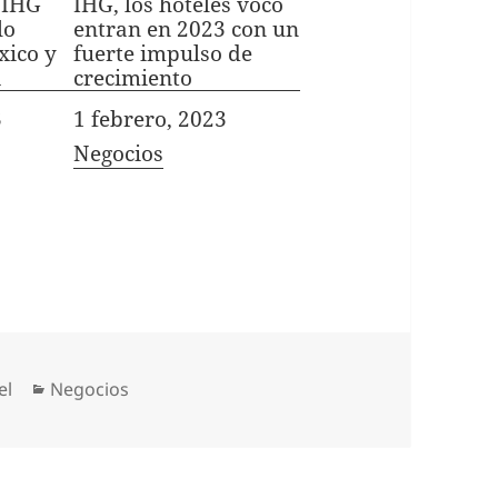
 IHG
IHG, los hoteles voco
lo
entran en 2023 con un
xico y
fuerte impulso de
a
crecimiento
3
Fecha
1 febrero, 2023
In relation to
Negocios
Categorías
el
Negocios