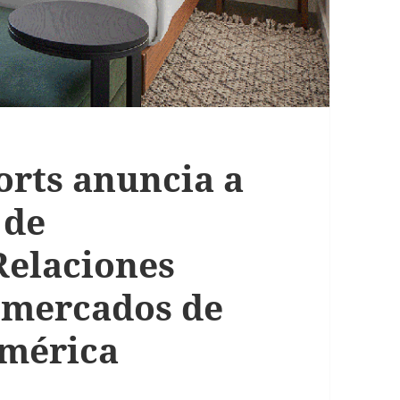
orts anuncia a
 de
Relaciones
s mercados de
américa