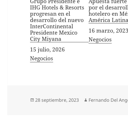
Grupo Presidente e
Apuesta fuerte
IHG Hotels & Resorts
por el desarrol
progresan en el
hotelero en Mé
desarrollo del nuevo
América Latin
InterContinental
Fecha
16 marzo, 202
Presidente Mexico
City Miyana
In relation to
Negocios
Fecha
15 julio, 2026
In relation to
Negocios
Publicado
Autor
28 septiembre, 2023
Fernando Del Ang
el