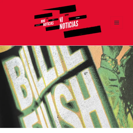
MENÚ
Y
MNI NOTICIAS
WIDGETS