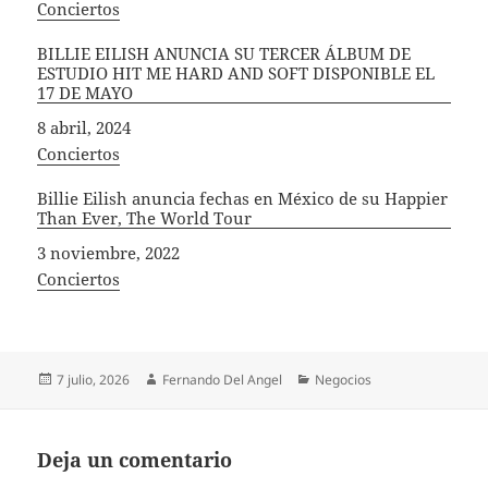
In relation to
Conciertos
BILLIE EILISH ANUNCIA SU TERCER ÁLBUM DE
ESTUDIO HIT ME HARD AND SOFT DISPONIBLE EL
17 DE MAYO
Fecha
8 abril, 2024
In relation to
Conciertos
Billie Eilish anuncia fechas en México de su Happier
Than Ever, The World Tour
Fecha
3 noviembre, 2022
In relation to
Conciertos
Publicado
Autor
Categorías
7 julio, 2026
Fernando Del Angel
Negocios
el
Deja un comentario