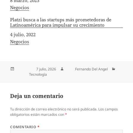
Fecha
8 marzo, 2023
In relation to
Negocios
Platzi busca a las startups más prometedoras de
Latinoamérica para impulsar su crecimiento
Fecha
4 julio, 2022
In relation to
Negocios
Publicado el
7 julio, 2026
Autor
Fernando Del Angel
Categorías
Tecnología
Deja un comentario
Tu dirección de correo electrónico no será publicada.
Los campos
obligatorios están marcados con
*
COMENTARIO
*