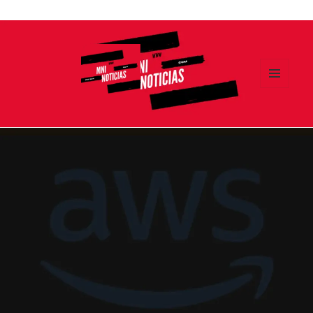
Ir
al
contenido
MENÚ
Y
MNI NOTICIAS
WIDGETS