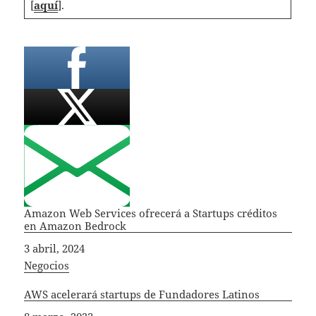
[
aquí
].
Amazon Web Services ofrecerá a Startups créditos
en Amazon Bedrock
Fecha
3 abril, 2024
In relation to
Negocios
AWS acelerará startups de Fundadores Latinos