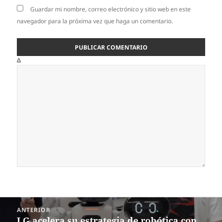
Guardar mi nombre, correo electrónico y sitio web en este
navegador para la próxima vez que haga un comentario.
Δ
Navegación
ANTERIOR
de
LG acelera su estrategia de robótica con
Entrada