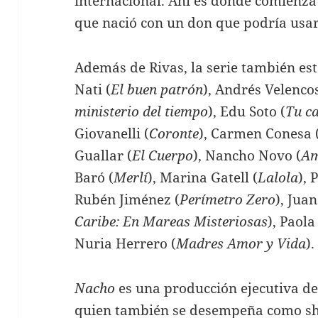
internacional. Ahí es donde comienza
que nació con un don que podría usar
Además de Rivas, la serie también es
Nati (
El buen patrón
), Andrés Velenco
ministerio del tiempo
), Edu Soto (
Tu c
Giovanelli (
Coronte
), Carmen Conesa 
Guallar (
El Cuerpo
), Nancho Novo (
Am
Baró (
Merlí
), Marina Gatell (
Lalola
), 
Rubén Jiménez (
Perímetro Zero
), Juan
Caribe: En Mareas Misteriosas
), Paol
Nuria Herrero (
Madres Amor y Vida
).
Nacho
es una producción ejecutiva de
quien también se desempeña como s