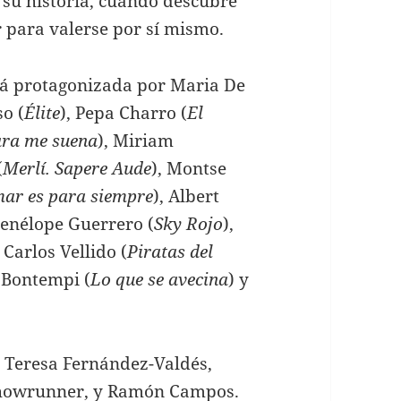
 su historia, cuando descubre
 para valerse por sí mismo.
tá protagonizada por Maria De
so (
Élite
), Pepa Charro (
El
ara me suena
), Miriam
(
Merlí. Sapere Aude
), Montse
ar es para siempre
), Albert
Penélope Guerrero (
Sky Rojo
),
 Carlos Vellido (
Piratas del
a Bontempi (
Lo que se avecina
) y
 Teresa Fernández-Valdés,
howrunner, y Ramón Campos.