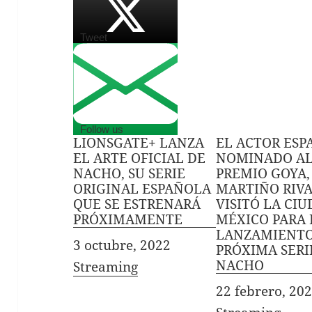
Tweet
Follow us
LIONSGATE+ LANZA
EL ACTOR ESP
EL ARTE OFICIAL DE
NOMINADO A
NACHO, SU SERIE
PREMIO GOYA,
ORIGINAL ESPAÑOLA
MARTIÑO RIVA
QUE SE ESTRENARÁ
VISITÓ LA CI
PRÓXIMAMENTE
MÉXICO PARA 
LANZAMIENTO
Fecha
3 octubre, 2022
PRÓXIMA SERI
NACHO
In relation to
Streaming
Fecha
22 febrero, 20