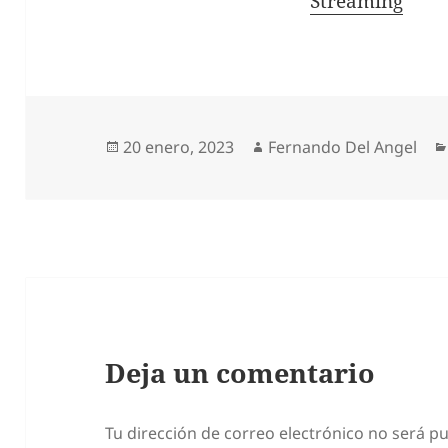
In relation to
Streaming
Publicado
Autor
20 enero, 2023
Fernando Del Angel
el
Deja un comentario
Tu dirección de correo electrónico no será pu