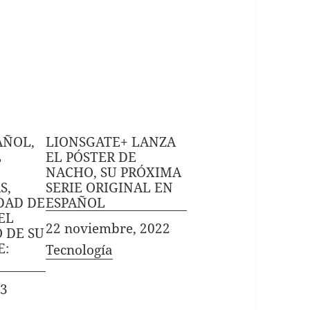
AÑOL,
LIONSGATE+ LANZA
L
EL PÓSTER DE
NACHO, SU PRÓXIMA
S,
SERIE ORIGINAL EN
UDAD DE
ESPAÑOL
EL
Fecha
22 noviembre, 2022
 DE SU
E:
In relation to
Tecnología
23