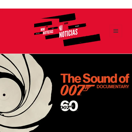
Ir
al
contenido
MENÚ
Y
MNI NOTICIAS
WIDGETS