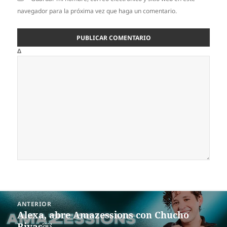
navegador para la próxima vez que haga un comentario.
Δ
Navegación
ANTERIOR
de
Alexa, abre Amazessions con Chucho
Entrada
entradas
Rivas￼
anterior: