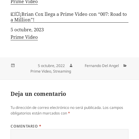
In relation to
Prime Video
💷💥¡Brian Cox llega a Prime Video con “007: Road to
a Million”!
Fecha
5 octubre, 2023
In relation to
Prime Video
Publicado el
5 octubre, 2022
Autor
Fernando Del Angel
Categorías
Prime Video
,
Streaming
Deja un comentario
Tu dirección de correo electrónico no será publicada.
Los campos
obligatorios están marcados con
*
COMENTARIO
*