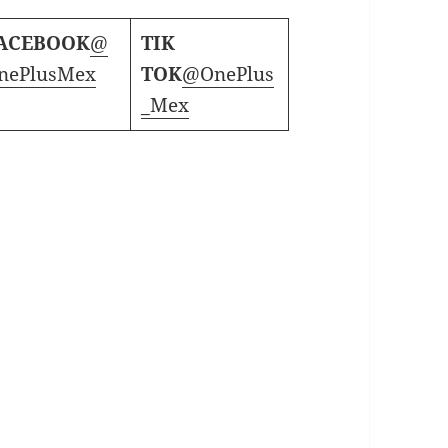
ACEBOOK
@
TIK
nePlusMex
TOK
@OnePlus
_Mex