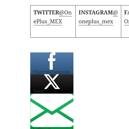
TWITTER
@On
INSTAGRAM
@
F
ePlus_MEX
oneplus_mex
O
Share on Facebook
Tweet