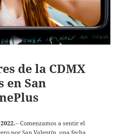
res de la CDMX
s en San
OnePlus
 2022.
– Comenzamos a sentir el
ero por San Valentín, una fecha