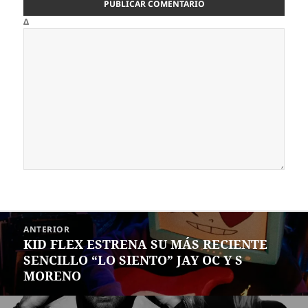
Δ
Navegación
ANTERIOR
de
KID FLEX ESTRENA SU MÁS RECIENTE
Entrada
entradas
SENCILLO “LO SIENTO” JAY OC Y S
anterior:
MORENO