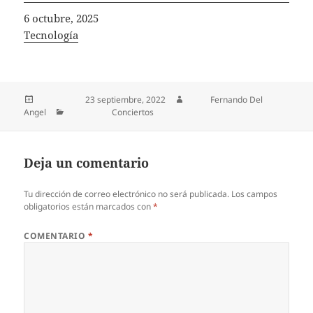
Fecha
6 octubre, 2025
In relation to
Tecnología
Publicado el
23 septiembre, 2022
Autor
Fernando Del
Angel
Categorías
Conciertos
Deja un comentario
Tu dirección de correo electrónico no será publicada.
Los campos
obligatorios están marcados con
*
COMENTARIO
*