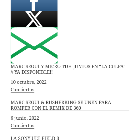
MARC SEGUÍ Y MICRO TDH JUNTOS EN “LA CULPA”
// YA DISPONIBLE!!
Fecha
10 octubre, 2022
In relation to
Conciertos
MARC SEGUI & RUSHERKING SE UNEN PARA
ROMPER CON EL REMIX DE 360
Fecha
6 junio, 2022
In relation to
Conciertos
LA SONY ULT FIELD 3