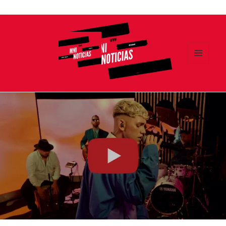
Ir
al
contenido
MENÚ
Y
MNI NOTICIAS
WIDGETS