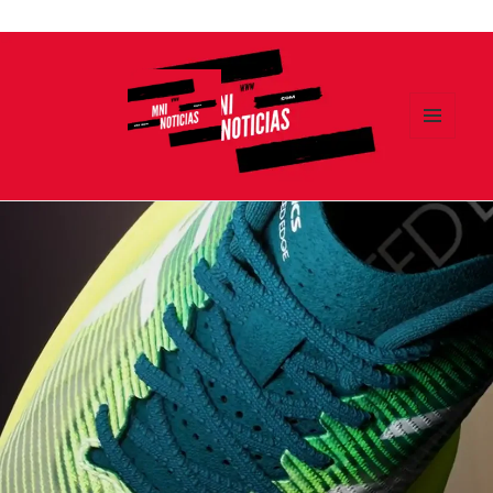
Ir
al
contenido
MENÚ
Y
MNI NOTICIAS
WIDGETS