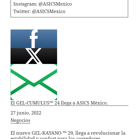
Instagram: @ASICSMexico
Twitter: @ASICSMexico
El GEL-CUMULUS™ 24 llega a ASICS México.
Fecha
27 junio, 2022
In relation to
Negocios
El nuevo GEL-KAYANO ™ 29, llega a revolucionar la
estabilidad y confort para los corredores