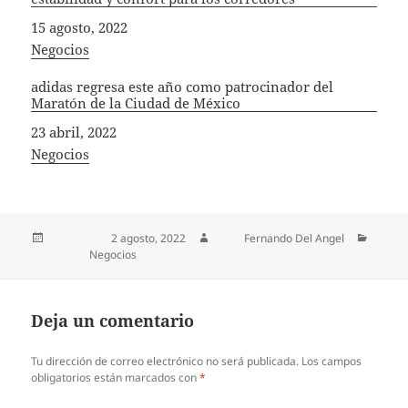
Fecha
15 agosto, 2022
In relation to
Negocios
adidas regresa este año como patrocinador del
Maratón de la Ciudad de México
Fecha
23 abril, 2022
In relation to
Negocios
Publicado el
2 agosto, 2022
Autor
Fernando Del Angel
Categorías
Negocios
Deja un comentario
Tu dirección de correo electrónico no será publicada.
Los campos
obligatorios están marcados con
*