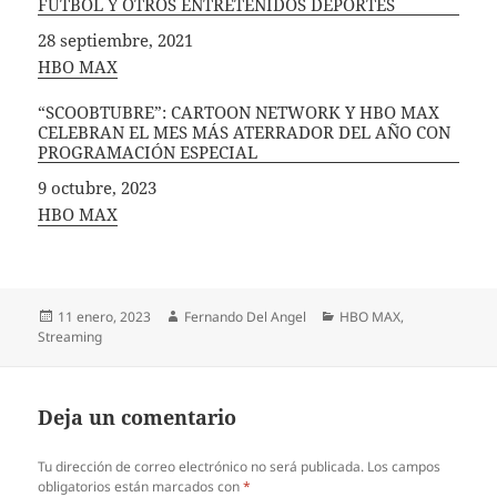
FÚTBOL Y OTROS ENTRETENIDOS DEPORTES
Fecha
28 septiembre, 2021
In relation to
HBO MAX
“SCOOBTUBRE”: CARTOON NETWORK Y HBO MAX
CELEBRAN EL MES MÁS ATERRADOR DEL AÑO CON
PROGRAMACIÓN ESPECIAL
Fecha
9 octubre, 2023
In relation to
HBO MAX
Publicado
Autor
Categorías
11 enero, 2023
Fernando Del Angel
HBO MAX
,
el
Streaming
Deja un comentario
Tu dirección de correo electrónico no será publicada.
Los campos
obligatorios están marcados con
*