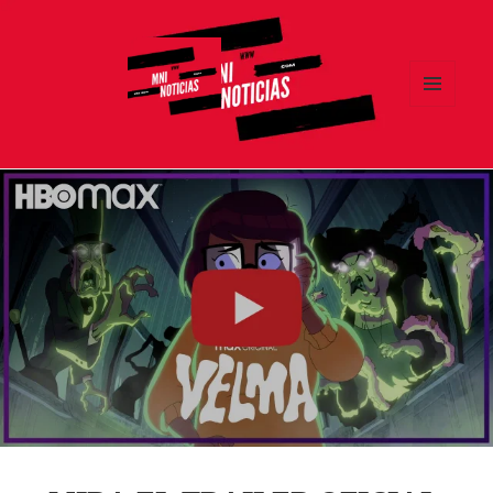
MENÚ
Y
MNI NOTICIAS
WIDGETS