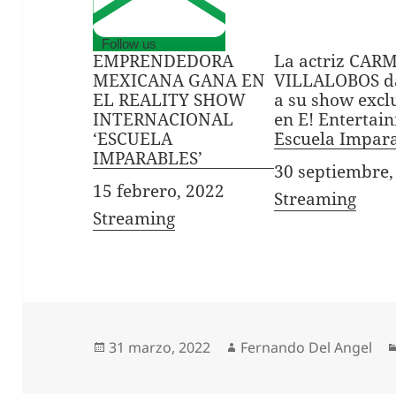
Follow us
EMPRENDEDORA
La actriz CAR
MEXICANA GANA EN
VILLALOBOS da
EL REALITY SHOW
a su show excl
INTERNACIONAL
en E! Entertai
‘ESCUELA
¨Escuela Impara
IMPARABLES’
Fecha
30 septiembre,
Fecha
15 febrero, 2022
In relation to
Streaming
In relation to
Streaming
Publicado
Autor
31 marzo, 2022
Fernando Del Angel
el