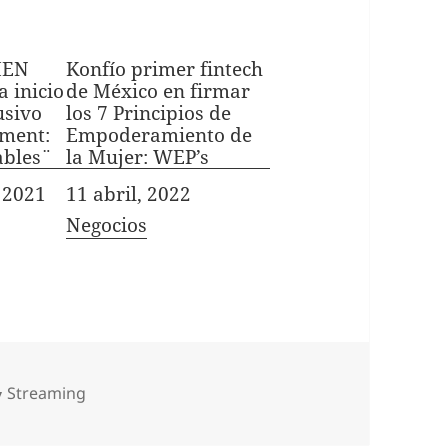
MEN
Konfío primer fintech
 inicio
de México en firmar
usivo
los 7 Principios de
nment:
Empoderamiento de
bles¨
la Mujer: WEP’s
 2021
Fecha
11 abril, 2022
In relation to
Negocios
Categorías
Streaming