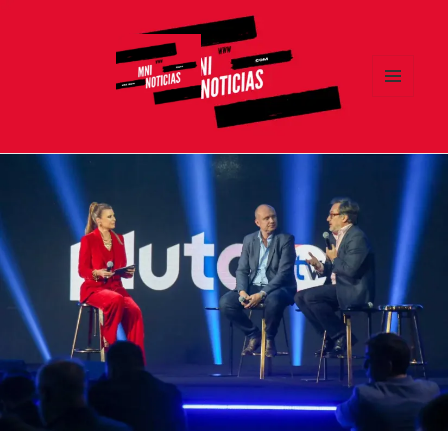
MENÚ
Y
MNI NOTICIAS
WIDGETS