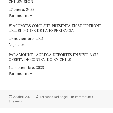
CHILEVISIÓN
Fecha
27 enero, 2022
In relation to
Paramount +
VIACOMCBS CONO SUR PRESENTA EN SU UPFRONT
2022 EL PODER DE LA EXPERIENCIA
Fecha
29 noviembre, 2021
In relation to
Negocios
PARAMOUNT+ AGREGA DEPORTES EN VIVO A SU
OFERTA DE CONTENIDO EN CHILE
Fecha
12 septiembre, 2023
In relation to
Paramount +
Publicado
Autor
Categorías
20 abril, 2022
Fernando Del Angel
Paramount +
,
el
Streaming