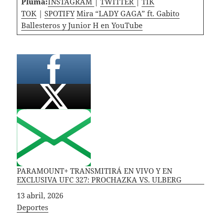
Pluma:
INSTAGRAM
|
TWITTER
|
TIK
TOK
|
SPOTIFY
Mira “LADY GAGA” ft. Gabito
Ballesteros y Junior H en YouTube
PARAMOUNT+ TRANSMITIRÁ EN VIVO Y EN
EXCLUSIVA UFC 327: PROCHAZKA VS. ULBERG
Fecha
13 abril, 2026
In relation to
Deportes