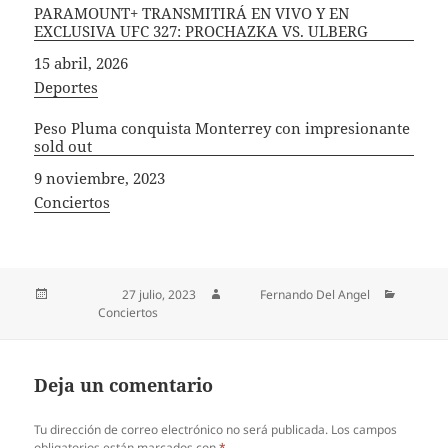
PARAMOUNT+ TRANSMITIRÁ EN VIVO Y EN
EXCLUSIVA UFC 327: PROCHAZKA VS. ULBERG
Fecha
15 abril, 2026
In relation to
Deportes
Peso Pluma conquista Monterrey con impresionante
sold out
Fecha
9 noviembre, 2023
In relation to
Conciertos
Publicado el
27 julio, 2023
Autor
Fernando Del Angel
Categorías
Conciertos
Deja un comentario
Tu dirección de correo electrónico no será publicada.
Los campos
obligatorios están marcados con
*