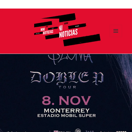
Ir
al
contenido
MENÚ
Y
MNI NOTICIAS
WIDGETS