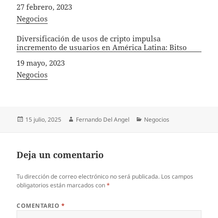
Fecha
27 febrero, 2023
In relation to
Negocios
Diversificación de usos de cripto impulsa
incremento de usuarios en América Latina: Bitso
Fecha
19 mayo, 2023
In relation to
Negocios
Publicado
Autor
Categorías
15 julio, 2025
Fernando Del Angel
Negocios
el
Deja un comentario
Tu dirección de correo electrónico no será publicada.
Los campos
obligatorios están marcados con
*
COMENTARIO
*