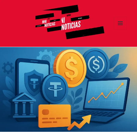
MENÚ
Y
MNI NOTICIAS
WIDGETS