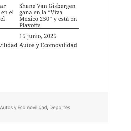
car
Shane Van Gisbergen
 en el
gana en la “Viva
el
México 250” y está en
Playoffs
Fecha
15 junio, 2025
vilidad
In relation to
Autos y Ecomovilidad
Categorías
Autos y Ecomovilidad
,
Deportes