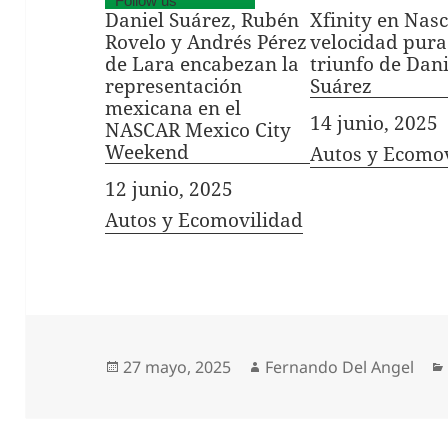
Follow us
Daniel Suárez, Rubén
Xfinity en Nas
Rovelo y Andrés Pérez
velocidad pura
de Lara encabezan la
triunfo de Dani
representación
Suárez
mexicana en el
Fecha
14 junio, 2025
NASCAR Mexico City
Weekend
In relation to
Autos y Ecomo
Fecha
12 junio, 2025
In relation to
Autos y Ecomovilidad
Publicado
Autor
27 mayo, 2025
Fernando Del Angel
el