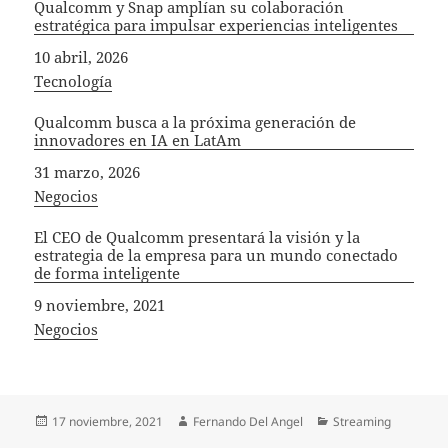
Qualcomm y Snap amplían su colaboración
estratégica para impulsar experiencias inteligentes
Fecha
10 abril, 2026
In relation to
Tecnología
Qualcomm busca a la próxima generación de
innovadores en IA en LatAm
Fecha
31 marzo, 2026
In relation to
Negocios
El CEO de Qualcomm presentará la visión y la
estrategia de la empresa para un mundo conectado
de forma inteligente
Fecha
9 noviembre, 2021
In relation to
Negocios
Publicado
Autor
Categorías
17 noviembre, 2021
Fernando Del Angel
Streaming
el