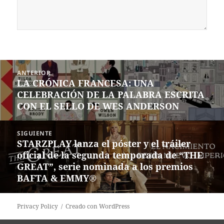
Navegación
ANTERIOR
de
LA CRÓNICA FRANCESA: UNA
Entrada
entradas
CELEBRACIÓN DE LA PALABRA ESCRITA
anterior:
CON EL SELLO DE WES ANDERSON
SIGUIENTE
STARZPLAY lanza el póster y el tráiler
Siguiente
oficial de la segunda temporada de “THE
entrada:
GREAT”, serie nominada a los premios
BAFTA & EMMY®
Privacy Policy
Creado con WordPress