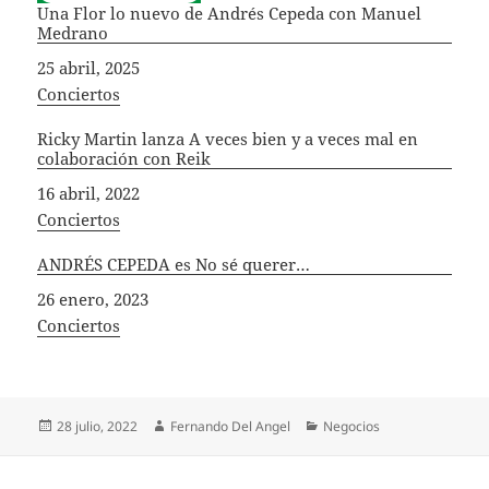
Una Flor lo nuevo de Andrés Cepeda con Manuel
Medrano
Fecha
25 abril, 2025
In relation to
Conciertos
Ricky Martin lanza A veces bien y a veces mal en
colaboración con Reik
Fecha
16 abril, 2022
In relation to
Conciertos
ANDRÉS CEPEDA es No sé querer…
Fecha
26 enero, 2023
In relation to
Conciertos
Publicado
Autor
Categorías
28 julio, 2022
Fernando Del Angel
Negocios
el