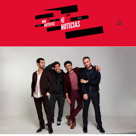
MENÚ
Y
MNI NOTICIAS
WIDGETS