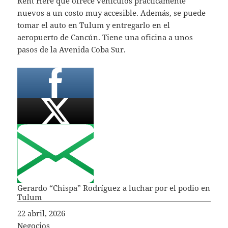
Rent Here que ofrece vehículos prácticamente
nuevos a un costo muy accesible. Además, se puede
tomar el auto en Tulum y entregarlo en el
aeropuerto de Cancún. Tiene una oficina a unos
pasos de la Avenida Coba Sur.
Gerardo “Chispa” Rodríguez a luchar por el podio en
Tulum
Fecha
22 abril, 2026
In relation to
Negocios