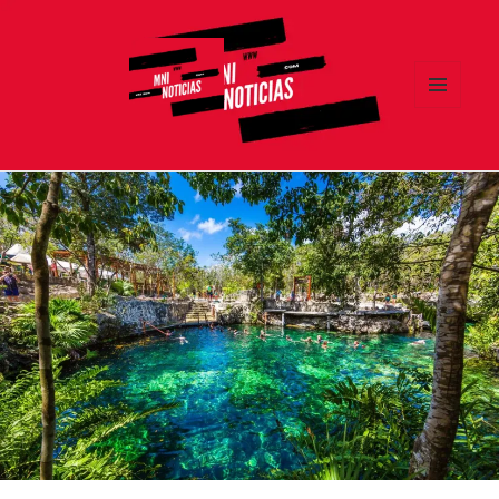
MENÚ
Y
MNI NOTICIAS
WIDGETS