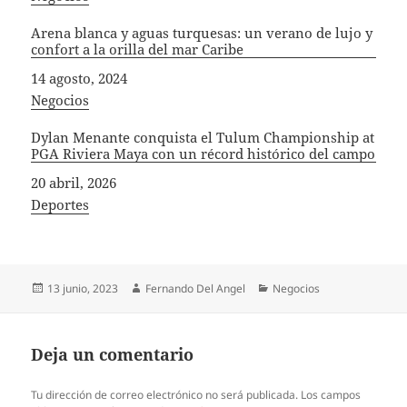
Arena blanca y aguas turquesas: un verano de lujo y
confort a la orilla del mar Caribe
Fecha
14 agosto, 2024
In relation to
Negocios
Dylan Menante conquista el Tulum Championship at
PGA Riviera Maya con un récord histórico del campo
Fecha
20 abril, 2026
In relation to
Deportes
Publicado
Autor
Categorías
13 junio, 2023
Fernando Del Angel
Negocios
el
Deja un comentario
Tu dirección de correo electrónico no será publicada.
Los campos