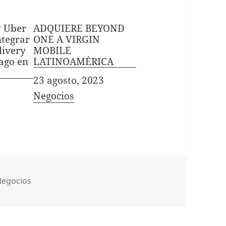
y Uber
ADQUIERE BEYOND
ntegrar
ONE A VIRGIN
livery
MOBILE
ago en
LATINOAMÉRICA
Fecha
23 agosto, 2023
In relation to
Negocios
ategorías
Negocios