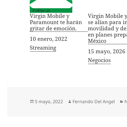
Follow us
Virgin Mobile y
Virgin Mobile 
Paramount te harán
se alían para i
gritar de emoción.
movilidad y de
en planes prep
Fecha
10 enero, 2022
México
In relation to
Streaming
Fecha
15 mayo, 2026
In relation to
Negocios
Publicado
Autor
C
5 mayo, 2022
Fernando Del Angel
el