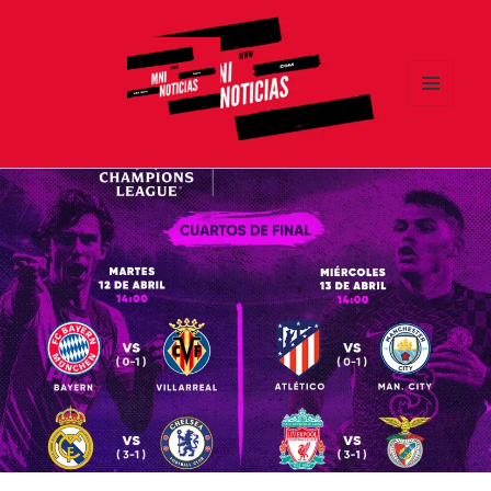
MENÚ
Y
MNI NOTICIAS
WIDGETS