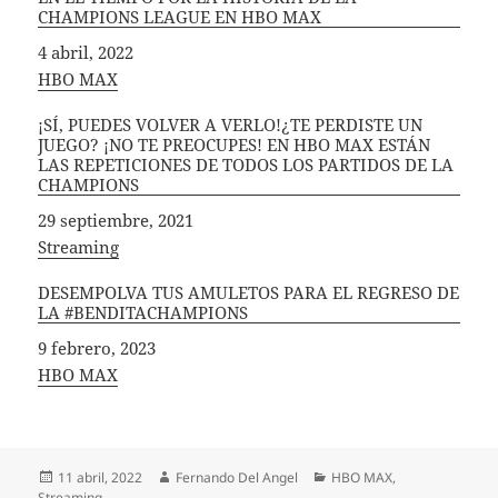
CHAMPIONS LEAGUE EN HBO MAX
Fecha
4 abril, 2022
In relation to
HBO MAX
¡SÍ, PUEDES VOLVER A VERLO!¿TE PERDISTE UN
JUEGO? ¡NO TE PREOCUPES! EN HBO MAX ESTÁN
LAS REPETICIONES DE TODOS LOS PARTIDOS DE LA
CHAMPIONS
Fecha
29 septiembre, 2021
In relation to
Streaming
DESEMPOLVA TUS AMULETOS PARA EL REGRESO DE
LA #BENDITACHAMPIONS
Fecha
9 febrero, 2023
In relation to
HBO MAX
Publicado
Autor
Categorías
11 abril, 2022
Fernando Del Angel
HBO MAX
,
el
Streaming