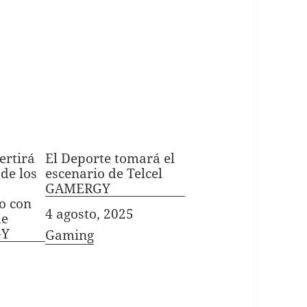
ertirá
El Deporte tomará el
 de los
escenario de Telcel
GAMERGY
o con
Fecha
4 agosto, 2025
de
GY
In relation to
Gaming