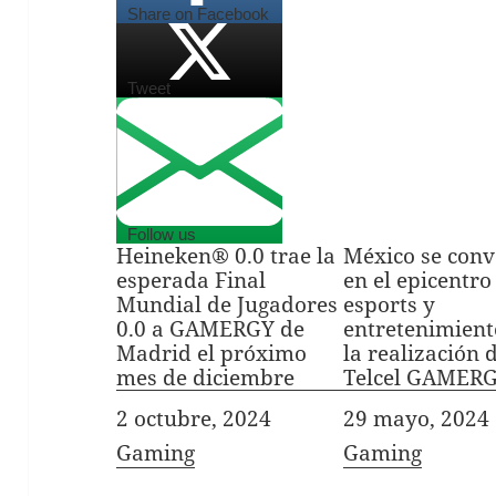
Share on Facebook
Tweet
Follow us
Heineken® 0.0 trae la
México se conv
esperada Final
en el epicentro
Mundial de Jugadores
esports y
0.0 a GAMERGY de
entretenimient
Madrid el próximo
la realización 
mes de diciembre
Telcel GAMER
Fecha
2 octubre, 2024
Fecha
29 mayo, 2024
In relation to
Gaming
In relation to
Gaming