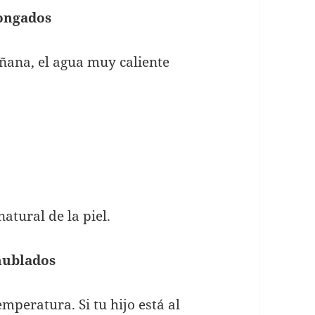
longados
añana, el agua muy caliente
atural de la piel.
 nublados
mperatura. Si tu hijo está al