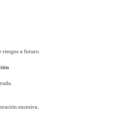
riesgos a futuro.
ción
orada.
doración excesiva.