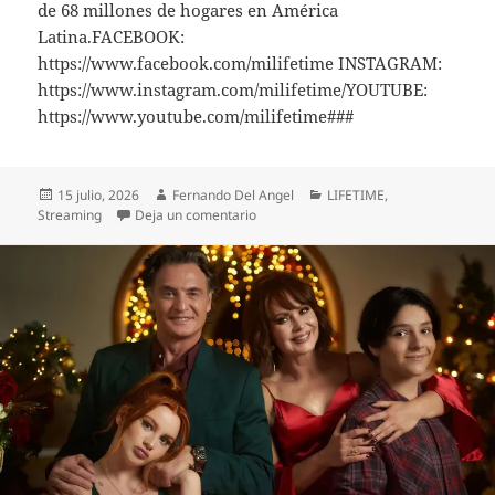
de 68 millones de hogares en América
Latina.FACEBOOK:
https://www.facebook.com/milifetime INSTAGRAM:
https://www.instagram.com/milifetime/YOUTUBE:
https://www.youtube.com/milifetime###
Publicado
Autor
Categorías
15 julio, 2026
Fernando Del Angel
LIFETIME
,
el
en ALEXA PENAVEGA LLEGA A LIFETIM
Streaming
Deja un comentario