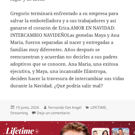
Gregorio terminará enfrentado a su empresa para
salvar la embotelladora y a sus trabajadores y así
ganarse el corazón de Erica.AMOR EN NAVIDAD:
INTERCAMBIO NAVIDEÑOLas gemelas Maya y Ana
Maria, fueron separadas al nacer y entregadas a
familias muy diferentes. Años después se
reencuentran y acuerdan no decirles a sus padres
adoptivos que se conocen. Ana Maria, una exitosa
ejecutiva, y Maya, una incansable filántropa,
deciden hacer la travesura de intercambiar sus vidas
durante la Navidad. ¿Qué podría salir mal?
Publicado
Autor
Categorías
19 junio, 2026
Fernando Del Angel
LIFETIME
,
el
en LIFETIME PRESENTA EL MARATÓN 
Streaming
Deja un comentario