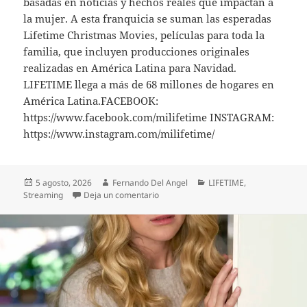
basadas en noticias y hechos reales que impactan a
la mujer. A esta franquicia se suman las esperadas
Lifetime Christmas Movies, películas para toda la
familia, que incluyen producciones originales
realizadas en América Latina para Navidad.
LIFETIME llega a más de 68 millones de hogares en
América Latina.FACEBOOK:
https://www.facebook.com/milifetime INSTAGRAM:
https://www.instagram.com/milifetime/
Publicado
Autor
Categorías
5 agosto, 2026
Fernando Del Angel
LIFETIME
,
el
en ESPECIAL DE LIFETIME MOVIES “
Streaming
Deja un comentario