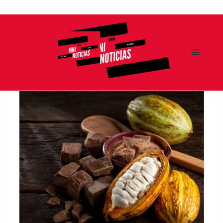
Ir
al
contenido
MENÚ
Y
MNI NOTICIAS
WIDGETS