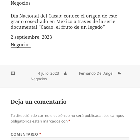
In relation to
Negocios
Día Nacional del Cacao: conoce el origen de este
grano cosechado en México a través de la serie
documental “Cacao, el fruto de un legado”
Fecha
2 septiembre, 2023
In relation to
Negocios
Publicado el
4 julio, 2023
Autor
Fernando Del Angel
Categorías
Negocios
Deja un comentario
Tu dirección de correo electrónico no será publicada.
Los campos
obligatorios están marcados con
*
COMENTARIO
*