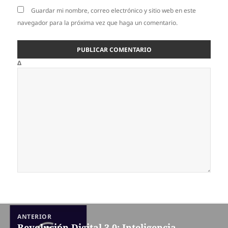
Guardar mi nombre, correo electrónico y sitio web en este
navegador para la próxima vez que haga un comentario.
Δ
Navegación
ANTERIOR
de
Revolución Digital 3.0: Inteligencia
Entrada