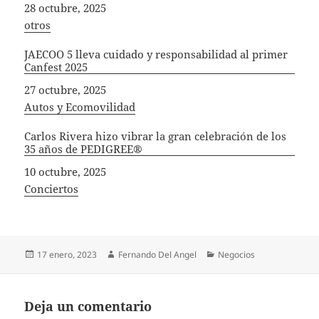
Fecha
28 octubre, 2025
In relation to
otros
JAECOO 5 lleva cuidado y responsabilidad al primer
Canfest 2025
Fecha
27 octubre, 2025
In relation to
Autos y Ecomovilidad
Carlos Rivera hizo vibrar la gran celebración de los
35 años de PEDIGREE®
Fecha
10 octubre, 2025
In relation to
Conciertos
Publicado
Autor
Categorías
17 enero, 2023
Fernando Del Angel
Negocios
el
Deja un comentario