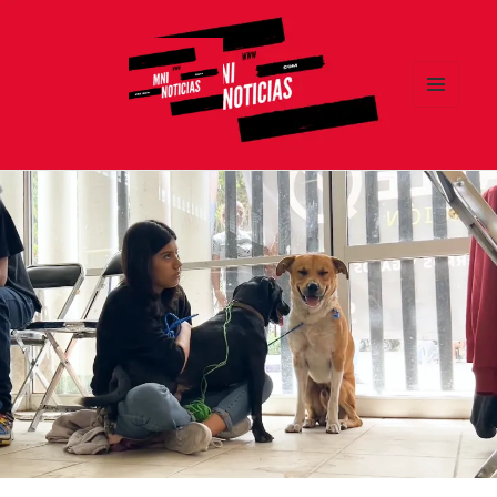
MENÚ
Y
MNI NOTICIAS
WIDGETS