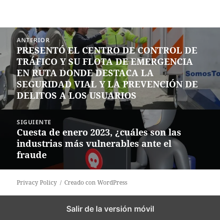
Navegación
ANTERIOR
de
PRESENTÓ EL CENTRO DE CONTROL DE
Entrada
entradas
TRÁFICO Y SU FLOTA DE EMERGENCIA
anterior:
EN RUTA DONDE DESTACA LA
SEGURIDAD VIAL Y LA PREVENCIÓN DE
DELITOS A LOS USUARIOS
SIGUIENTE
Cuesta de enero 2023, ¿cuáles son las
Siguiente
industrias más vulnerables ante el
entrada:
fraude
Privacy Policy
Creado con WordPress
Salir de la versión móvil