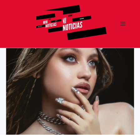
MENÚ
Y
MNI NOTICIAS
WIDGETS