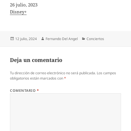
Fecha
26 julio, 2023
In relation to
Disney+
Publicado
Autor
Categorías
12 julio, 2024
Fernando Del Angel
Conciertos
el
Deja un comentario
Tu dirección de correo electrónico no será publicada.
Los campos
obligatorios están marcados con
*
COMENTARIO
*