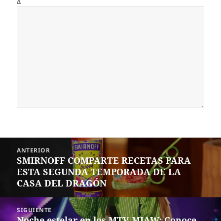
Δ
Navegación
ANTERIOR
de
SMIRNOFF COMPARTE RECETAS PARA
Entrada
entradas
ESTA SEGUNDA TEMPORADA DE LA
anterior:
CASA DEL DRAGÓN
SIGUIENTE
Noche estelar en los MTV MIAW: Conoce
Siguiente