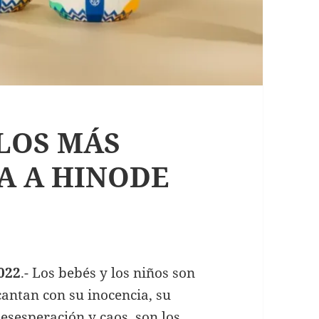
LOS MÁS
A A HINODE
022
.- Los bebés y los niños son
cantan con su inocencia, su
sesperación y caos, son los