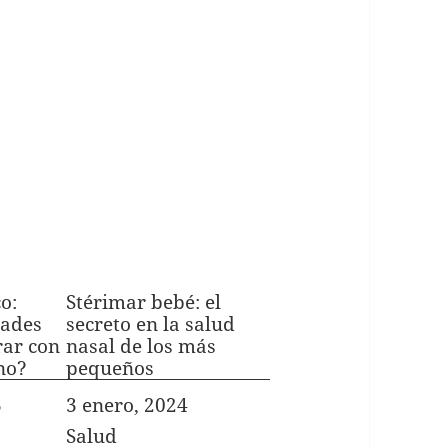
o:
Stérimar bebé: el
dades
secreto en la salud
ar con
nasal de los más
no?
pequeños
3
Fecha
3 enero, 2024
In relation to
Salud