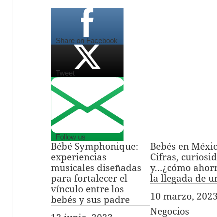
Share on Facebook
Tweet
Follow us
Bébé Symphonique:
Bebés en Méxic
experiencias
Cifras, curiosi
musicales diseñadas
y…¿cómo ahorr
para fortalecer el
la llegada de u
vínculo entre los
Fecha
10 marzo, 202
bebés y sus padre
In relation to
Negocios