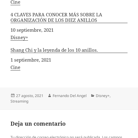
In relation to
Cine
4 CLAVES PARA CONOCER MÁS SOBRE LA
ORGANIZACIÓN DE LOS DIEZ ANILLOS
Fecha
10 septiembre, 2021
In relation to
Disney+
Shang Chi y la leyenda de los 10 anillos.
Fecha
1 septiembre, 2021
In relation to
Cine
Publicado
Autor
Categorías
27 agosto, 2021
Fernando Del Angel
Disney+
,
el
Streaming
Deja un comentario
Tu dirección de correo electrónico no será publicada.
Los campos